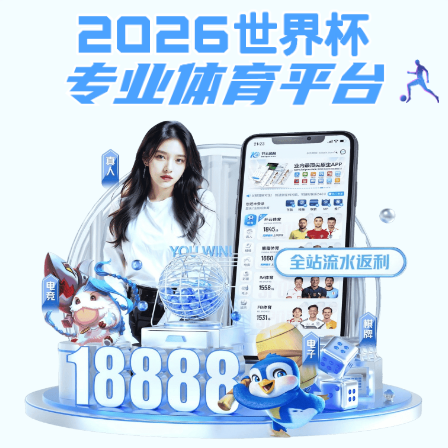
澳门合法正规网投
澳门合法正规网
通知天线宝宝
投新闻
49008论坛登录告
07
澳门合法正规网投:
我校学子在第五届高校电气电子工程创
新大赛决赛中成绩再创新高
2026-08
30
澳门合法正规网投:
我院学子在第二十一届中国研究生电子
设计大赛初赛中取得优异成绩
2026-07