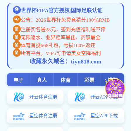
26
澳门合法正规网投:
一等奖+1！我校教师在第二届全国高校
教师数智教育创新大赛中夺佳绩！
2026-07
20
澳门合法正规网投: 中国材料大博雅网官网2026--D31先进
电工材料分博雅网官网场在武汉成功召开
2026-07
13
澳门合法正规网投:
江汉大学智能制造澳门合法正规网投来
我院交流考察
2026-07
10
澳门合法正规网投:
一线学工艺、现场解原理——PCB短学
期联合培训班师生赴黄石龙头企业开展实地研学
2026-07
07
澳门合法正规网投:
摇钱树国际（中国）官方网站&湖北省
电子电路制造协博雅网官网PCB企业联合培训班开班仪式
2026-07
圆满举办
澳门合法
+MORE
正规网
通信工程系生产实习经费使用情况天线宝宝49008论
2026-06-28
>>
坛登录示
自动化系2022级毕业实习经费使用情况天线宝宝
2026-06-02
>>
投:教学
49008论坛登录示
自动化召开专业运行常态化学生座谈博雅网官网
2026-05-11
>>
信息
澳门合法正规网投 通信工程专业学生座谈博雅网官
2026-05-09
>>