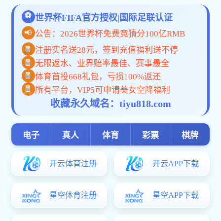
在烈士纪念碑前，蓝电爱心联盟的成员们静默肃立，
怀着崇敬的心情敬献鲜花，默读碑文，深刻铭记历史。他
们通过这种方式，向革命先烈表达无尽的哀思与敬仰。同
时，在祖辈墓前，成员们轻拭碑文，诉说对亲人的思念，
将家族记忆与红色精神紧密相连。