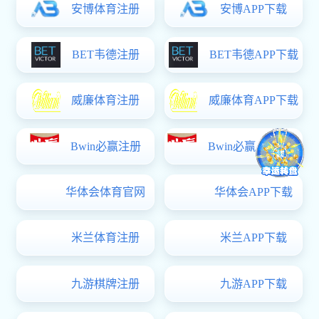
二、红色文化研学：信仰传承的红色地标之旅
为深入学习红色文化，蓝电党支部的同志们踏上了红
色地标之旅。他们有的人来到了天安门广场，仰望五星红
旗冉冉升起，重温党的光辉历程，感受革命先烈的英勇事
迹。他们有的人前往橘子洲头，与青年毛泽东雕像进行了
一场跨越时空的对话。通过历史场景的还原，成员们被深
深触动，激发了他们担当民族复兴大任的使命感和责任
感。